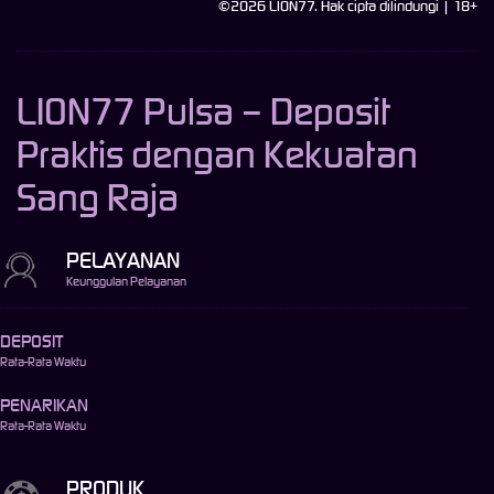
©2026 LION77. Hak cipta dilindungi | 18+
Gates of Olympus 1000
lem****8
IDR
2,832,500.00
Gates of Olympus 1000
LION77 Pulsa – Deposit
jac****2
Praktis dengan Kekuatan
IDR
2,206,000.00
Gates of Olympus™
Sang Raja
esco****7
IDR
1,921,050.00
Gates of Olympus 1000
PELAYANAN
Keunggulan Pelayanan
esco****7
IDR
1,804,000.00
Gates of Olympus 1000
DEPOSIT
esco****7
Rata-Rata Waktu
IDR
1,795,000.00
Gates of Olympus 1000
PENARIKAN
Rata-Rata Waktu
PRODUK