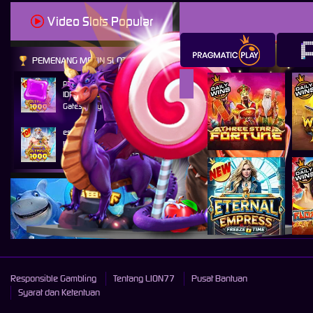
Video Slots Popular
PEMENANG MESIN SLOT
pangl****l
IDR
14,900,000.00
Gates of Olympus 1000
esco****7
IDR
7,690,000.00
Gates of Olympus 1000
rr2****r
IDR
6,173,500.00
Starlight Princess™ 1000
berr****e
IDR
3,914,000.00
Mahjong Wins 3 – Black
Scatter
Responsible Gambling
Tentang LION77
Pusat Bantuan
Syarat dan Ketentuan
dende****9
IDR
2,901,600.00