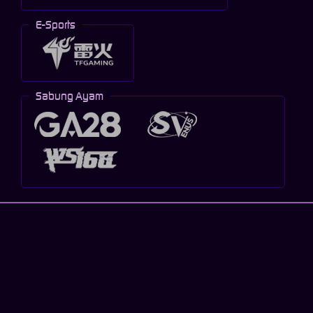
E-Sports
Sabung Ayam