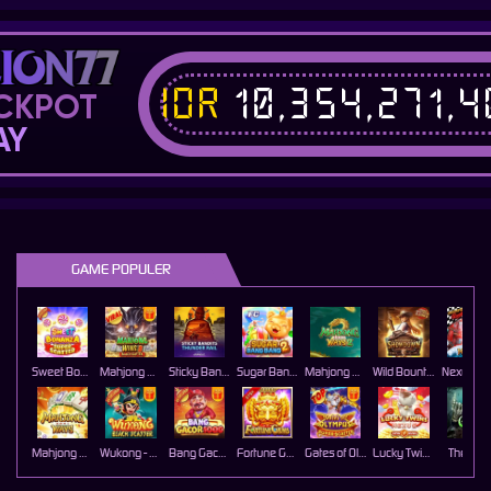
IDR
10,354,277,
CKPOT
AY
GAME POPULER
Sweet Bonanza Super Scatter
Mahjong Wins 3 – Black Scatter
Sticky Bandits Thunder Rail
Sugar Bang Bang 2
Mahjong Ways 2
Wild Bounty Showdown
Mahjong Ways
Wukong - Black Scatter
Bang Gacor 1000
Fortune Gems
Gates of Olympus Super Scatter
Lucky Twins Nexus
The Cryp